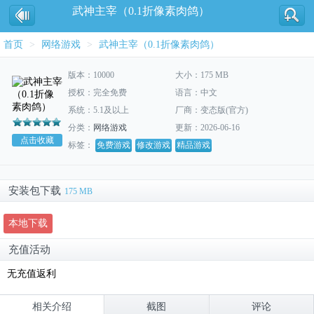
武神主宰（0.1折像素肉鸽）
首页
>
网络游戏
>
武神主宰（0.1折像素肉鸽）
版本：10000
大小：175 MB
授权：完全免费
语言：中文
系统：5.1及以上
厂商：变态版(官方)
分类：
网络游戏
更新：2026-06-16
点击收藏
标签：
免费游戏
修改游戏
精品游戏
安装包下载
175 MB
本地下载
充值活动
无充值返利
相关介绍
截图
评论