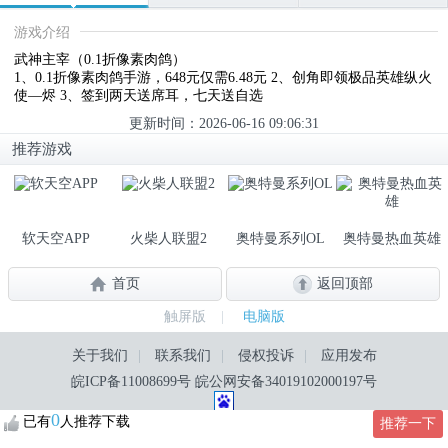
游戏介绍
武神主宰（0.1折像素肉鸽）
1、0.1折像素肉鸽手游，648元仅需6.48元 2、创角即领极品英雄纵火
使—烬 3、签到两天送席耳，七天送自选
更新时间：2026-06-16 09:06:31
推荐游戏
软天空APP
火柴人联盟2
奥特曼系列OL
奥特曼热血英雄
首页
返回顶部
触屏版
|
电脑版
关于我们
|
联系我们
|
侵权投诉
|
应用发布
皖ICP备11008699号
皖公网安备34019102000197号
0
已有
人推荐下载
推荐一下