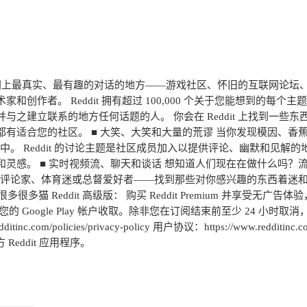
行互联网上最真实、最有趣的对话的地方——游戏社区、怀旧的互联网论
创作者。 Reddit 拥有超过 100,000 个关于您能想到的
并与之建立联系的地方任何话题的人。 你会在 Reddit 上找到一些
 上都有适合您的社区。 ■ 大笑、大笑和大量的荒谬 当你发现模因
中。 Reddit 的讨论主题是社区成员加入以提供评论、幽默和见解
灵感。 ■ 实时视频流、聊天和谈话 想知道人们现在在做什么吗？
评论家、体育迷或总督爱好者——找到那些对你感兴趣的东西着迷和关心的人
猫 Reddit 高级版： 购买 Reddit Premium 并享受无广告
 Google Play 帐户收取。除非您在订阅结束前至少 24 小
policies/privacy-policy 用户协议：https://www.redditinc.com
即下载官方 Reddit 应用程序。