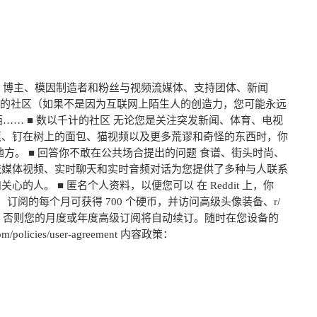
坛、博主、模因制造者和粉丝与视频流媒体、支持团体、新闻
每个主题的社区（如果不是因为互联网上陌生人的创造力，您可能永远
东西…… ■ 数以千计的社区 无论您是关注突发新闻、体育、电视
、香蕉、钉在树上的面包、猫视频以及更多荒谬和奇怪的东西时，你
的地方。 ■ 回答你不敢在公共场合提出的问题 食谱、街头时尚、
流媒体视频、实时聊天和实时音频对话为您提供了多种与人联系
。 ■ 匿名个人资料，以便您可以 在 Reddit 上，你
体验，订阅的每个月可获得 700 个硬币，并访问高级头像装备、r/
时取消，否则您的月度或年度高级订阅将自动续订。随时在您设备的
/policies/user-agreement 内容政策：