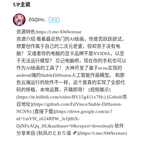
UP主说
ZGQInc.
UP主
资源特色:https://t.me/AWAvenue
资源介绍:看着最近热门的AI绘画，你是否跃跃欲试，
想要创作属于自己的二次元老婆，但却苦于没有电
脑？ 又或者你的电脑的显卡品牌不是NVIDIA，以至
于无法运行模型？ 忘记电脑吧，现在你的手机也可以
作为AI绘画的工具了！ 大神开发了基于ncnn实现的
android端的StableDiffusion人工智能作画模型。 和那
些云端运行的软件不一样，这个是真的实现了全部代
码的移植，本地运算，开箱即用！ [视频展示]
(https://m.bilibili.com/video/BV15g411x7Hc) [Github项
目地址](https://github.com/EdVince/Stable-Diffusion-
NCNN) [直接下载](https://drive.google.com/uc?
id=1mY9I_z624RPW_3cQt8iX-
DjNFxAQq_HL&authuser=0&export=download) 软件
分享来自 [秋风のとおり道 🍂](https://t.me/AWAvenue)