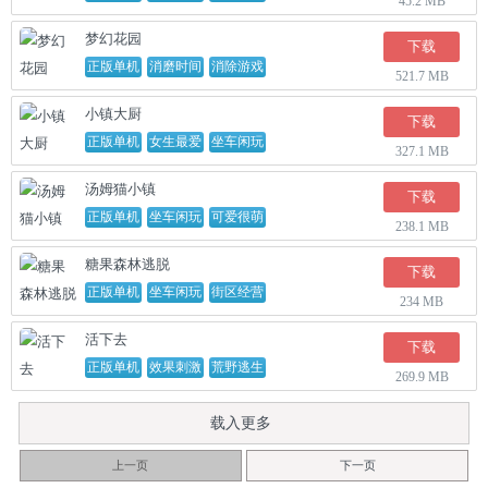
45.2 MB
梦幻花园
下载
正版单机
消磨时间
消除游戏
521.7 MB
小镇大厨
下载
正版单机
女生最爱
坐车闲玩
327.1 MB
汤姆猫小镇
下载
正版单机
坐车闲玩
可爱很萌
238.1 MB
糖果森林逃脱
下载
正版单机
坐车闲玩
街区经营
234 MB
活下去
下载
正版单机
效果刺激
荒野逃生
269.9 MB
载入更多
上一页
下一页