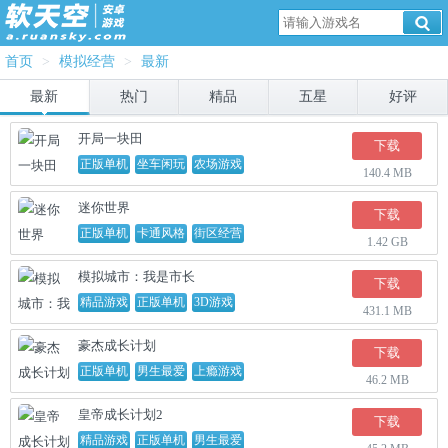
首页
>
模拟经营
>
最新
最新
热门
精品
五星
好评
开局一块田
下载
正版单机
坐车闲玩
农场游戏
140.4 MB
迷你世界
下载
正版单机
卡通风格
街区经营
1.42 GB
模拟城市：我是市长
下载
精品游戏
正版单机
3D游戏
431.1 MB
豪杰成长计划
下载
正版单机
男生最爱
上瘾游戏
46.2 MB
皇帝成长计划2
下载
精品游戏
正版单机
男生最爱