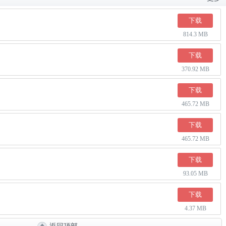
下载
814.3 MB
下载
370.92 MB
下载
465.72 MB
下载
465.72 MB
下载
93.05 MB
下载
4.37 MB