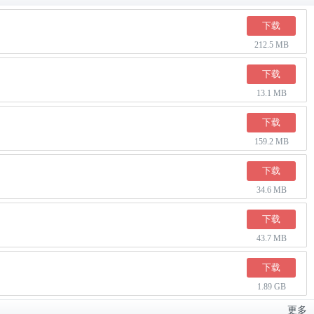
下载
212.5 MB
下载
13.1 MB
下载
159.2 MB
下载
34.6 MB
下载
43.7 MB
下载
1.89 GB
更多