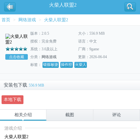
火柴人联盟2
首页
>
网络游戏
>
火柴人联盟2
版本：2.0.5
大小：556.9 MB
授权：完全免费
语言：中文
系统：3.0及以上
厂商：9game
点击收藏
分类：
网络游戏
更新：2026-06-04
标签：
锻炼敏捷
操作控
火柴人
安装包下载
556.9 MB
本地下载
相关介绍
截图
评论
游戏介绍
火柴人联盟2