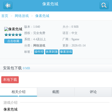
像素危城
首页
>
网络游戏
>
像素危城
版本：1.040
大小：0 MB
授权：完全免费
语言：中文
系统：4.4及以上
厂商：9game
点击收藏
分类：
网络游戏
更新：2026-01-14
标签：
操作控
效果刺激
像素游戏
安装包下载
0 MB
本地下载
相关介绍
截图
评论
游戏介绍
像素危城