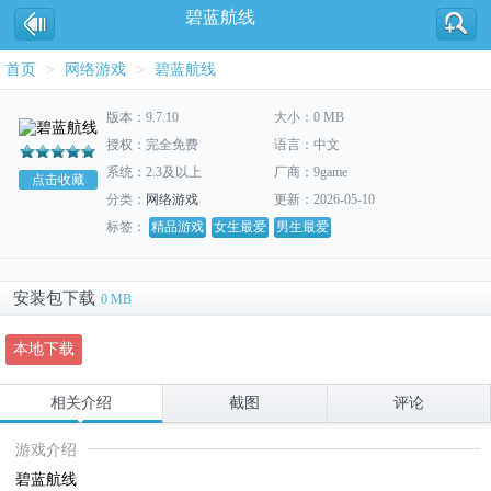
碧蓝航线
首页
>
网络游戏
>
碧蓝航线
版本：9.7.10
大小：0 MB
授权：完全免费
语言：中文
系统：2.3及以上
厂商：9game
点击收藏
分类：
网络游戏
更新：2026-05-10
标签：
精品游戏
女生最爱
男生最爱
安装包下载
0 MB
本地下载
相关介绍
截图
评论
游戏介绍
碧蓝航线