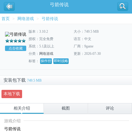
弓箭传说
首页
>
网络游戏
>
弓箭传说
版本：3.10.2
大小：749.5 MB
授权：完全免费
语言：中文
系统：5.1及以上
厂商：9game
点击收藏
分类：
网络游戏
更新：2026-07-30
标签：
操作控
即时战略
安装包下载
749.5 MB
本地下载
相关介绍
截图
评论
游戏介绍
弓箭传说