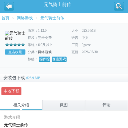
元气骑士前传
首页
>
网络游戏
>
元气骑士前传
版本：1.12.0
大小：625.9 MB
授权：完全免费
语言：中文
系统：6.0及以上
厂商：9game
点击收藏
分类：
网络游戏
更新：2026-07-30
标签：
操作控
像素游戏
安装包下载
625.9 MB
本地下载
相关介绍
截图
评论
游戏介绍
元气骑士前传