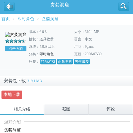
贪婪洞窟
首页
>
即时角色
>
贪婪洞窟
版本：6.0.8
大小：319.1 MB
授权：道具收费
语言：中文
系统：4.0及以上
厂商：9game
点击收藏
分类：
即时角色
更新：2026-07-30
标签：
精品游戏
正版单机
男生最爱
安装包下载
319.1 MB
本地下载
相关介绍
截图
评论
游戏介绍
贪婪洞窟