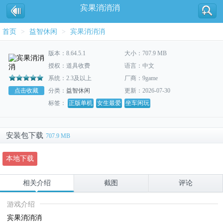
宾果消消消
首页
>
益智休闲
>
宾果消消消
版本：8.64.5.1
大小：707.9 MB
授权：道具收费
语言：中文
系统：2.3及以上
厂商：9game
点击收藏
分类：
益智休闲
更新：2026-07-30
标签：
正版单机
女生最爱
坐车闲玩
安装包下载
707.9 MB
本地下载
相关介绍
截图
评论
游戏介绍
宾果消消消