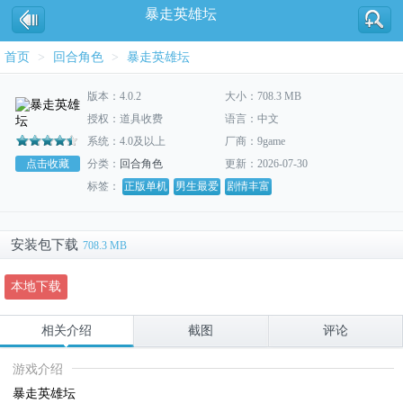
暴走英雄坛
首页
>
回合角色
>
暴走英雄坛
版本：4.0.2
大小：708.3 MB
授权：道具收费
语言：中文
系统：4.0及以上
厂商：9game
点击收藏
分类：
回合角色
更新：2026-07-30
标签：
正版单机
男生最爱
剧情丰富
安装包下载
708.3 MB
本地下载
相关介绍
截图
评论
游戏介绍
暴走英雄坛