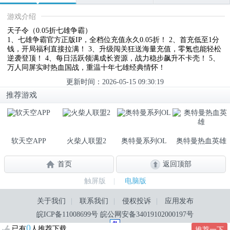
游戏介绍
天子令（0.05折七雄争霸）
1、七雄争霸官方正版IP，全档位充值永久0.05折！ 2、首充低至1分
钱，开局福利直接拉满！ 3、升级闯关狂送海量充值，零氪也能轻松
逆袭登顶！ 4、每日活跃领满成长资源，战力稳步飙升不卡壳！ 5、
万人同屏实时热血国战，重温十年七雄经典情怀！
更新时间：2026-05-15 09:30:19
推荐游戏
软天空APP
火柴人联盟2
奥特曼系列OL
奥特曼热血英雄
首页
返回顶部
触屏版
|
电脑版
关于我们
|
联系我们
|
侵权投诉
|
应用发布
皖ICP备11008699号
皖公网安备34019102000197号
0
已有
人推荐下载
推荐一下