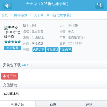
天子令（0.05折七雄争霸）
首页
>
网络游戏
>
天子令（0.05折七雄争霸）
版本：101
大小：444 MB
授权：完全免费
语言：中文
系统：4.4及以上
厂商：变态版(官方)
分类：
网络游戏
更新：2026-05-15
点击收藏
标签：
免费游戏
修改游戏
精品游戏
安装包下载
444 MB
本地下载
充值活动
无充值返利
相关介绍
截图
评论