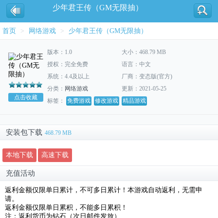
少年君王传（GM无限抽）
首页
>
网络游戏
>
少年君王传（GM无限抽）
版本：1.0
大小：468.79 MB
授权：完全免费
语言：中文
系统：4.4及以上
厂商：变态版(官方)
分类：
网络游戏
更新：2021-05-25
点击收藏
标签：
免费游戏
修改游戏
精品游戏
安装包下载
468.79 MB
本地下载
高速下载
充值活动
返利金额仅限单日累计，不可多日累计！本游戏自动返利，无需申
请。
返利金额仅限单日累积，不能多日累积！
注：返利货币为钻石（次日邮件发放）