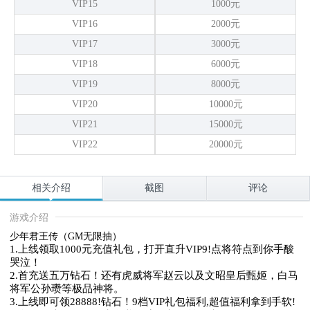
VIP15
1000元
VIP16
2000元
VIP17
3000元
VIP18
6000元
VIP19
8000元
VIP20
10000元
VIP21
15000元
VIP22
20000元
相关介绍
截图
评论
游戏介绍
少年君王传（GM无限抽）
1.上线领取1000元充值礼包，打开直升VIP9!点将符点到你手酸
哭泣！

2.首充送五万钻石！还有虎威将军赵云以及文昭皇后甄姬，白马
将军公孙瓒等极品神将。

3.上线即可领28888!钻石！9档VIP礼包福利,超值福利拿到手软!
