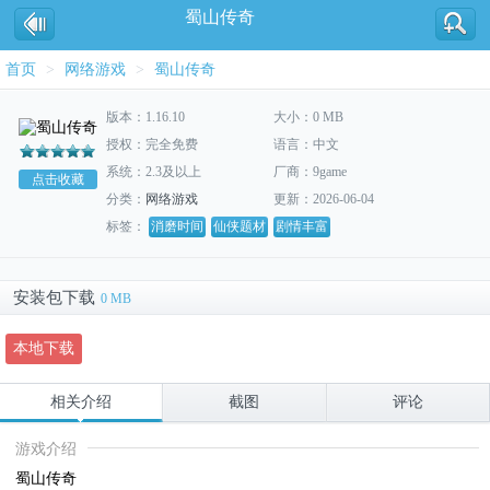
蜀山传奇
首页
>
网络游戏
>
蜀山传奇
版本：1.16.10
大小：0 MB
授权：完全免费
语言：中文
系统：2.3及以上
厂商：9game
点击收藏
分类：
网络游戏
更新：2026-06-04
标签：
消磨时间
仙侠题材
剧情丰富
安装包下载
0 MB
本地下载
相关介绍
截图
评论
游戏介绍
蜀山传奇