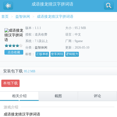
成语接龙猜汉字拼词语
首页
>
益智休闲
>
成语接龙猜汉字拼词语
版本：1.1.1
大小：95.2 MB
授权：道具收费
语言：中文
系统：7.1及以上
厂商：9game
分类：
益智休闲
更新：2026-05-10
点击收藏
标签：
正版单机
坐车闲玩
逻辑能力
安装包下载
95.2 MB
本地下载
相关介绍
截图
评论
游戏介绍
成语接龙猜汉字拼词语