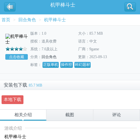
机甲棒斗士
首页
>
回合角色
>
机甲棒斗士
版本：1.0
大小：85.7 MB
授权：道具收费
语言：中文
系统：7.0及以上
厂商：9game
点击收藏
分类：
回合角色
更新：2025-09-13
标签：
正版单机
操作控
科幻题材
安装包下载
85.7 MB
本地下载
相关介绍
截图
评论
游戏介绍
机甲棒斗士