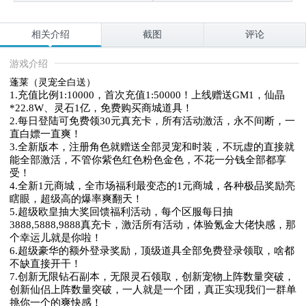
相关介绍
截图
评论
游戏介绍
蓬莱（灵宠全白送）
1.充值比例1:10000，首次充值1:50000！上线赠送GM1，仙晶
*22.8W、灵石1亿，免费购买商城道具！

2.每日登陆可免费领30元真充卡，所有活动激活，永不间断，一
直白嫖一直爽！

3.全新版本，注册角色就赠送全部灵宠和时装，不玩虚的直接就
能全部激活，不管你紫色红色粉色金色，不花一分钱全部都享
受！

4.全新1元商城，全市场福利最变态的1元商城，各种极品奖励亮
瞎眼，超级高的爆率爽翻天！

5.超级欧皇抽大奖回馈福利活动，每个区服每日抽
3888,5888,9888真充卡，激活所有活动，体验氪金大佬快感，那
个幸运儿就是你啦！

6.超级豪华的额外登录奖励，顶级道具全部免费登录领取，啥都
不缺直接开干！

7.创新无限钻石副本，无限灵石领取，创新宠物上阵数量突破，
创新仙侣上阵数量突破，一人就是一个团，真正实现我们一群单
挑你一个的爽快感！