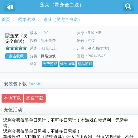
蓬莱（灵宠全白送）
首页
>
网络游戏
>
蓬莱（灵宠全白送）
版本：1.0.0
大小：5.02 MB
授权：完全免费
语言：中文
系统：4.1及以上
厂商：变态版(官方)
点击收藏
分类：
网络游戏
更新：2021-05-25
标签：
免费游戏
修改游戏
精品游戏
安装包下载
5.02 MB
本地下载
高速下载
充值活动
返利金额仅限单日累计，不可多日累计！本游戏自动返利，无需申
请。
返利金额仅限单日累积，不能多日累积！
等级投资，VIP购买（特殊道具）计入货币返利，计入VIP经验，不计