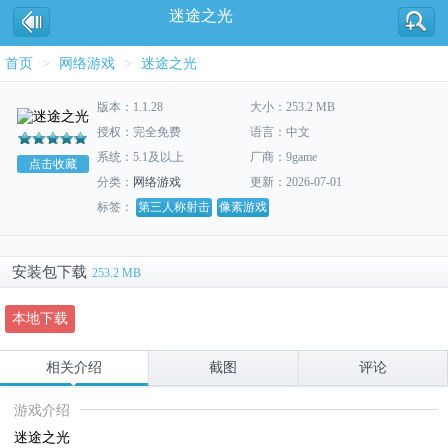
迷途之光
首页
>
网络游戏
>
迷途之光
版本：1.1.28
大小：253.2 MB
授权：完全免费
语言：中文
系统：5.1及以上
厂商：9game
点击收藏
分类：
网络游戏
更新：2026-07-01
标签：
第三人称射击
像素游戏
安装包下载
253.2 MB
本地下载
相关介绍
截图
评论
游戏介绍
迷途之光