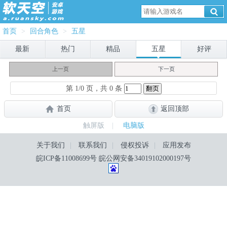
首页
>
回合角色
>
五星
最新
热门
精品
五星
好评
上一页
下一页
第 1/0 页，共 0 条
首页
返回顶部
触屏版
|
电脑版
关于我们
|
联系我们
|
侵权投诉
|
应用发布
皖ICP备11008699号
皖公网安备34019102000197号