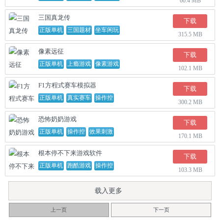
60.4 MB
三国真龙传
下载
正版单机
三国题材
坐车闲玩
315.5 MB
像素远征
下载
正版单机
上瘾游戏
像素游戏
102.1 MB
F1方程式赛车模拟器
下载
正版单机
真实赛车
操作控
300.2 MB
恐怖奶奶游戏
下载
正版单机
操作控
效果刺激
170.1 MB
根本停不下来游戏软件
下载
正版单机
跑酷游戏
操作控
103.3 MB
载入更多
上一页
下一页