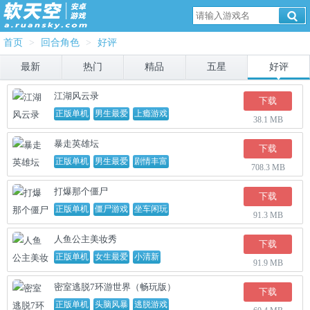
首页
>
回合角色
>
好评
最新
热门
精品
五星
好评
江湖风云录
下载
正版单机
男生最爱
上瘾游戏
38.1 MB
暴走英雄坛
下载
正版单机
男生最爱
剧情丰富
708.3 MB
打爆那个僵尸
下载
正版单机
僵尸游戏
坐车闲玩
91.3 MB
人鱼公主美妆秀
下载
正版单机
女生最爱
小清新
91.9 MB
密室逃脱7环游世界（畅玩版）
下载
正版单机
头脑风暴
逃脱游戏