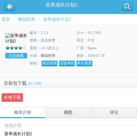
皇帝成长计划2
首页
>
模拟经营
>
皇帝成长计划2
版本：2.2.4
大小：45.2 MB
授权：道具收费
语言：中文
系统：4.0.3及以上
厂商：9game
点击收藏
分类：
模拟经营
更新：2026-07-30
标签：
精品游戏
正版单机
男生最爱
安装包下载
45.2 MB
本地下载
相关介绍
截图
评论
游戏介绍
皇帝成长计划2