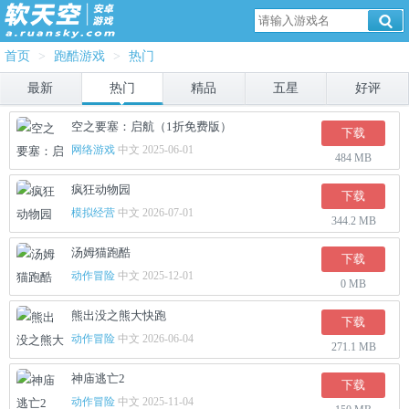
首页
>
跑酷游戏
>
热门
最新
热门
精品
五星
好评
空之要塞：启航（1折免费版）
下载
网络游戏
中文 2025-06-01
484 MB
疯狂动物园
下载
模拟经营
中文 2026-07-01
344.2 MB
汤姆猫跑酷
下载
动作冒险
中文 2025-12-01
0 MB
熊出没之熊大快跑
下载
动作冒险
中文 2026-06-04
271.1 MB
神庙逃亡2
下载
动作冒险
中文 2025-11-04