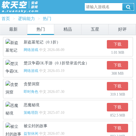
首页
>
逻辑能力
>
热门
最新
热门
精品
五星
好评
新盗墓笔记（0.1折）
下载
网络游戏
中文 2026-08-09
1.01 MB
楚汉争霸OL手游（0.1折登录送代金）
下载
网络游戏
中文 2026-03-19
308 MB
贪婪洞窟
下载
即时角色
中文 2026-07-30
319.1 MB
恶魔秘境
下载
策略塔防
中文 2025-07-10
852.5 MB
被尘封的故事
下载
益智休闲
中文 2026-07-30