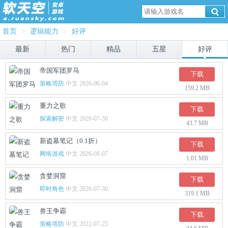
首页
>
逻辑能力
>
好评
最新
热门
精品
五星
好评
帝国军团罗马
下载
策略塔防
中文 2026-06-04
159.2 MB
重力之歌
下载
探索解密
中文 2020-07-30
43.7 MB
新盗墓笔记（0.1折）
下载
网络游戏
中文 2026-08-07
1.01 MB
贪婪洞窟
下载
即时角色
中文 2026-07-30
319.1 MB
兽王争霸
下载
策略塔防
中文 2022-07-25